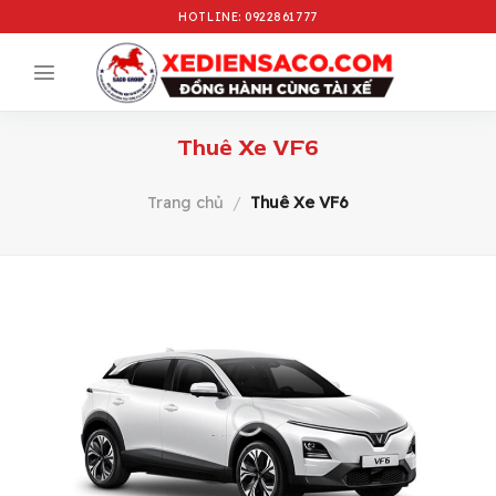
Bỏ
HOTLINE: 0922861777
qua
nội
dung
Thuê Xe VF6
Trang chủ
/
Thuê Xe VF6